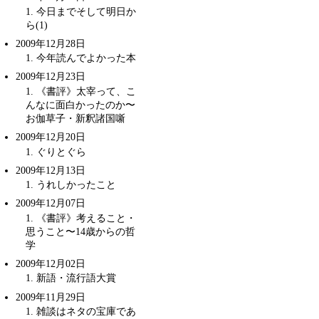
1
. 今日までそして明日か
ら(1)
2009年12月28日
1
. 今年読んでよかった本
2009年12月23日
1
. 《書評》太宰って、こ
んなに面白かったのか〜
お伽草子・新釈諸国噺
2009年12月20日
1
. ぐりとぐら
2009年12月13日
1
. うれしかったこと
2009年12月07日
1
. 《書評》考えること・
思うこと〜
14歳からの哲
学
2009年12月02日
1
.
新語・流行語大賞
2009年11月29日
1
. 雑談はネタの宝庫であ