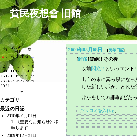
貧民夜想會 旧館
2009年
2009年08月08日
前
次
[
長年日記
]
8月
日
月
火
水
木
金
土
[
雑多
]悶絶!! その後
_
1
2
3
4
5
6
7
8
以前
悶絶!!
というエント
9
10
11
12
13
14
15
16
17
18
19
20
21
22
出血の末に真っ黒になっ
23
24
25
26
27
28
29
30
31
した新しい爪が。とれた
けがをして2週間ほどた
カテゴリ
最近の日記
[
ツッコミを入れる
]
2010年01月01日
1
. 《重要なお知らせ》移
転します
2009年12月31日