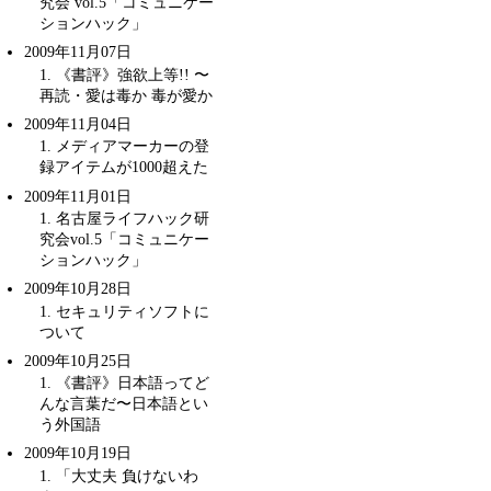
究会 vol.5「コミュニケー
ションハック」
2009年11月07日
1
. 《書評》強欲上等!! 〜
再読・
愛は毒か 毒が愛か
2009年11月04日
1
. メディアマーカーの登
録アイテムが1000超えた
2009年11月01日
1
.
名古屋ライフハック研
究会vol.5「コミュニケー
ションハック」
2009年10月28日
1
. セキュリティソフトに
ついて
2009年10月25日
1
. 《書評》日本語ってど
んな言葉だ〜
日本語とい
う外国語
2009年10月19日
1
. 「大丈夫 負けないわ