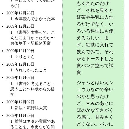
もくれたのだけ
ら(1)
ど、それを見ると
2009年12月28日
紅茶や牛乳に入れ
1
. 今年読んでよかった本
るだけでなく、い
2009年12月23日
ろいろ料理にも使
1
. 《書評》太宰って、こ
んなに面白かったのか〜
えるらしい。ま
お伽草子・新釈諸国噺
ず、紅茶に入れて
2009年12月20日
飲んでみて、それ
1
. ぐりとぐら
からトーストした
2009年12月13日
食パンに塗って試
1
. うれしかったこと
食
2009年12月07日
ジャムとはいえシ
1
. 《書評》考えること・
思うこと〜
14歳からの哲
ョウガなので辛い
学
のかと思ったけ
2009年12月02日
ど、甘みのあとに
1
.
新語・流行語大賞
ほのかな辛さがく
2009年11月29日
る感じ。甘みもく
1
. 雑談はネタの宝庫であ
どくない。パンに
ることを、今更ながら知