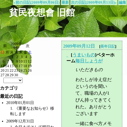
«前の日記(2009年09月06日)
最新
次の日記(2009年09月13日)»
編集
貧民夜想會 旧館
2009年
2009年09月12日
前
次
[
長年日記
]
9月
日
月
火
水
木
金
土
[
うまいもの
]ベターホ
_
1
2
3
4
5
ーム
毎日しょうが
6
7
8
9
10
11
12
13
14
15
16
17
18
19
いただきもの
20
21
22
23
24
25
26
27
28
29
30
わたしが冷え症だ
というのを聞い
カテゴリ
て、職場の人が1
最近の日記
びん持ってきてく
2010年01月01日
れた。ありがとう
1
. 《重要なお知らせ》移
ございます
転します
2009年12月31日
一緒に食べ方メモ
1
. 今日までそして明日か