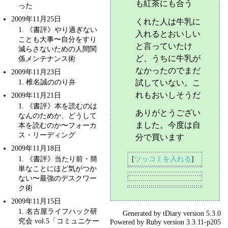
も紅茶にも合う
った
2009年11月25日
くれた人は牛乳に
1
. 《書評》やり過ぎない
入れるとおいしい
ことも大事〜
自分をすり
と言っていたけ
減らさないための人間関
ど、うちに牛乳が
係メンテナンス術
なかったのでまだ
2009年11月23日
1
. 椎名誠ののり弁
試していない。こ
れもおいしそうだ
2009年11月21日
1
. 《書評》本を読むのは
ありがとうござい
なんのためか、どうして
ました。今度は自
本を読むのか〜
フォーカ
ス・リーディング
分で買います
2009年11月18日
1
. 《書評》当たり前・簡
[
ツッコミを入れる
]
単なことにほど気がつか
ない〜
最強のデスクワー
ク術
2009年11月15日
1
. 名古屋ライフハック研
Generated by
tDiary
version 5.3.0
究会 vol.5「コミュニケー
Powered by
Ruby
version 3.3.11-p205