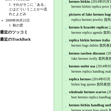
hermes birkin
(2014年05月1
_
1
. それがそこに「ある」
hermes birkin replica pr
とはどういうことか〜
流
れとよどみ
pictures of fake hermes bag
_
replica hermes jewelry 貧民
2009年09月21日
1
. 秋の雲
hermes h bracelet replicas
(
_
最近のツッコミ
hermes replica agenda 貧民夜
最近のTrackBack
replica birkin hermes italia
_
hermes bags dublin 貧民夜想會 旧
hermes taschen discount
(2
_
fake hermes twilly 貧民夜想會 
hermes outlet usa
(2014年0
_
hermes replica handbag ma
replica hermes
(2014年05月1
_
birkin bag quotes 貧民夜想會 
wholesale hermes scarves
(2
_
best hermes replica handb
hermes birkin handbag outl
_
hermes scarves how much 貧