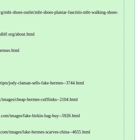
mbt-shoes-outlet/mbt-shoes-plantar-fasciitis-mbt-walking-shoes-
blf.org/about.html
ermes.html
ts/jody-claman-sells-fake-hermes--3744.html
images/cheap-hermes-cufflinks--2104.html
com/images/fake-birkin-bag-buy--5926.html
om/images/fake-hermes-scarves-china--4655.html