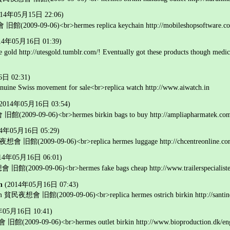
014年05月15日 22:06)
館(2009-09-06)<br>hermes replica keychain http://mobileshopsoftware.com
14年05月16日 01:39)
ne gold http://utesgold.tumblr.com/! Eventually got these products though medici
日 02:31)
enuine Swiss movement for sale<br>replica watch http://www.aiwatch.in
(2014年05月16日 03:54)
(2009-09-06)<br>hermes birkin bags to buy http://ampliapharmatek.com/js
14年05月16日 05:29)
想會 旧館(2009-09-06)<br>replica hermes luggage http://chcentreonline.com/
14年05月16日 06:01)
旧館(2009-09-06)<br>hermes fake bags cheap http://www.trailerspecialisten.d
n
(2014年05月16日 07:43)
ham 貧民夜想會 旧館(2009-09-06)<br>replica hermes ostrich birkin http://santino
年05月16日 10:41)
(2009-09-06)<br>hermes outlet birkin http://www.bioproduction.dk/engli