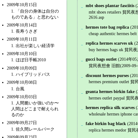
2009年10月15日
mbt shoes plantar fasciitis
(
_
1
. 「自分の身体は自分の
mbt shoes retailers 貧民夜想會 
ものである」と思わない
2616.asp
2009年10月14日
hermes tote bag replica
(20
_
1
. 長寿うさぎ
cheap authentic hermes be
2009年10月11日
replica hermes scarves uk
(
_
1
.
出社が楽しい経済学
buy hermes bags uk 貧民夜想會
2009年10月10日
gucci bags outlet
(2014年05
1
.
ほぼ日手帳2010
_
貧民夜想會 旧館(2009-09-06)<br
2009年10月09日
1
. ハイブリッドバス
discount hermes purses
(20
_
hermes premium outlet 貧民夜
2009年10月08日
1
. 台風
geanta hermes birkin fake
_
2009年10月03日
hermes outlet paypal 貧民夜想
1
. 人間脆いか強いのか〜
hermes replica silk scarves
_
人間はどこまで耐えられ
wholesale hermes iphone c
るのか
2009年09月27日
fake birkin bag black
(201
_
1
.
佐久間レールパーク
replica hermes medor 貧民夜想
2009年09月23日