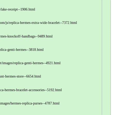
ake-receipt--1906.html
/js/replica-hermes-extra-wide-bracelet--7372.html
mes-knockoff-handbags--9489.html
ica-genti-hermes--3818.html
images/replica-genti-hermes--4921.html
nt-hermes-store--6654.html
-hermes-bracelet-accessories--5192.html
ages/hermes-replica-purses--4787.html