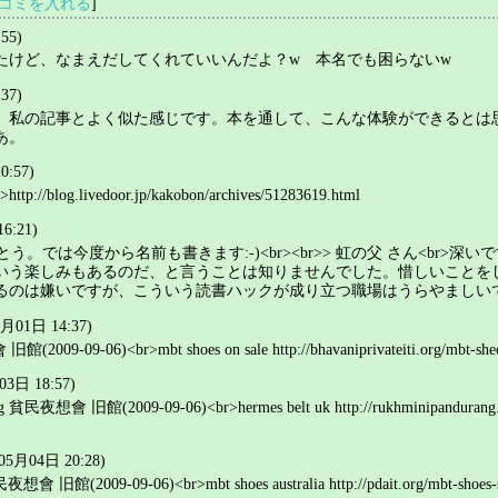
コミを入れる
]
55)
たけど、なまえだしてくれていいんだよ？w 本名でも困らないw
37)
、私の記事とよく似た感じです。本を通して、こんな体験ができるとは
あ。
0:57)
log.livedoor.jp/kakobon/archives/51283619.html
6:21)
りがとう。では今度から名前も書きます:-)<br><br>> 虹の父 さん<
う楽しみもあるのだ、と言うことは知りませんでした。惜しいことをしていたかも
されるのは嫌いですが、こういう読書ハックが成り立つ職場はうらやましい
月01日 14:37)
2009-09-06)<br>mbt shoes on sale http://bhavaniprivateiti.org/mbt-sheos-
3日 18:57)
bag 貧民夜想會 旧館(2009-09-06)<br>hermes belt uk http://rukhminipandurang.co
05月04日 20:28)
夜想會 旧館(2009-09-06)<br>mbt shoes australia http://pdait.org/mbt-shoes-sale