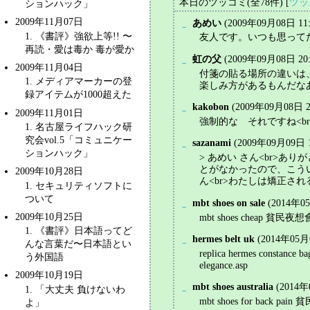
本日のツッコミ(全78件) [
ツッ
ションハック」
2009年11月07日
あめい
(2009年09月08日 11:
_
1
. 《書評》強欲上等!! 〜
友人です。いつも思って
再読・
愛は毒か 毒が愛か
虹の父
(2009年09月08日 20:
_
2009年11月04日
付箋の貼る場所の違いは
1
. メディアマーカーの登
楽しみ方があるもんだな
録アイテムが1000超えた
kakobon
(2009年09月08日 2
_
2009年11月01日
強制的な それですね<br>http://b
1
.
名古屋ライフハック研
究会vol.5「コミュニケー
sazanami
(2009年09月09日 1
_
ションハック」
> あめい さん<br>あ
とがなかったので、こうい
2009年10月28日
ん<br>わたしは矯正
1
. セキュリティソフトに
ついて
mbt shoes on sale
(2014年05
_
2009年10月25日
mbt shoes cheap 貧民夜想會 旧館(
1
. 《書評》日本語ってど
hermes belt uk
(2014年05月0
_
んな言葉だ〜
日本語とい
replica hermes constance 
う外国語
elegance.asp
2009年10月19日
mbt shoes australia
(2014年
1
. 「大丈夫 負けないわ
_
mbt shoes for back pain 貧民
よ」