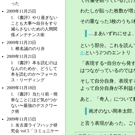
で付箋を貼っているだけ
った
わたしが貼った枚数が増
2009年11月25日
1
. 《書評》やり過ぎない
その重なった3枚のうち1
ことも大事〜
自分をすり
減らさないための人間関
…まあいずれにせよ
係メンテナンス術
2009年11月23日
という部分。これを読ん
1
. 椎名誠ののり弁
か
という2つのエントリ
2009年11月21日
1
. 《書評》本を読むのは
「表現する=自分から発
なんのためか、どうして
はつながっているのでは
本を読むのか〜
フォーカ
ス・リーディング
そして自分自身、表現す
2009年11月18日
よって自分自身が不利益
1
. 《書評》当たり前・簡
あと、「奇人」について
単なことにほど気がつか
ない〜
最強のデスクワー
画才のない岡本太郎、
ク術
2009年11月15日
と言う表現があった。ご
1
. 名古屋ライフハック研
究会 vol.5「コミュニケー