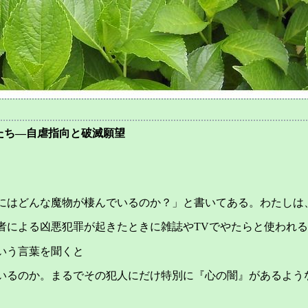
たち—自虐指向と破滅願望
にはどんな魔物が棲んでいるのか？」と書いてある。わたしは
者による凶悪犯罪が起きたときに雑誌やTVでやたらと使われ
いう言葉を聞くと
いるのか。まるでその犯人にだけ特別に『心の闇』があるよう