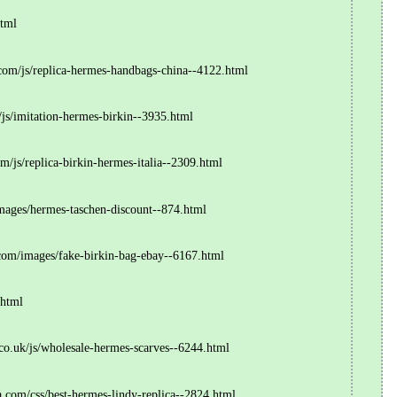
tml
m/js/replica-hermes-handbags-china--4122.html
/imitation-hermes-birkin--3935.html
s/replica-birkin-hermes-italia--2309.html
ges/hermes-taschen-discount--874.html
m/images/fake-birkin-bag-ebay--6167.html
html
uk/js/wholesale-hermes-scarves--6244.html
m/css/best-hermes-lindy-replica--2824.html