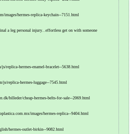
/images/hermes-replica-keychain--7151.html
nal a leg personal injury...effortless get on with someone
/replica-hermes-enamel-bracelet--5638.html
js/replica-hermes-luggage--7545.html
k/billeder/cheap-hermes-belts-for-sale--2069.html
plastica.com.mx/images/hermes-replica--9404.html
sh/hermes-outlet-birkin--9082.html