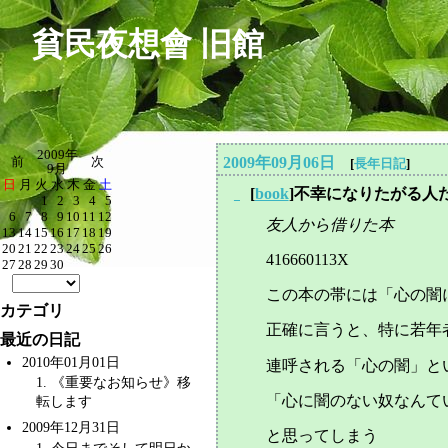
貧民夜想會 旧館
2009年
2009年09月06日
前
次
[
長年日記
]
9月
日
月
火
水
木
金
土
[
book
]不幸になりたがる人
_
1
2
3
4
5
6
7
8
9
10
11
12
友人から借りた本
13
14
15
16
17
18
19
20
21
22
23
24
25
26
416660113X
27
28
29
30
この本の帯には「心の闇
カテゴリ
正確に言うと、特に若年
最近の日記
2010年01月01日
連呼される「心の闇」と
1
. 《重要なお知らせ》移
「心に闇のない奴なんて
転します
2009年12月31日
と思ってしまう
1
. 今日までそして明日か