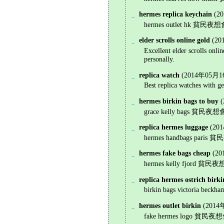
hermes replica keychain
(2
_
hermes outlet hk 貧民夜想會 旧
elder scrolls online gold
(20
_
Excellent elder scrolls onli
personally.
replica watch
(2014年05月16
_
Best replica watches with g
hermes birkin bags to buy
_
grace kelly bags 貧民夜想會 旧館
replica hermes luggage
(20
_
hermes handbags paris 貧民夜
hermes fake bags cheap
(20
_
hermes kelly fjord 貧民夜想會 
replica hermes ostrich birki
_
birkin bags victoria beck
hermes outlet birkin
(2014
_
fake hermes logo 貧民夜想會 旧館