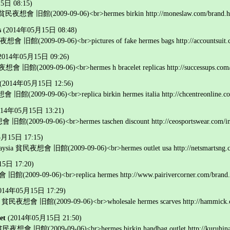
5日 08:15)
ice 貧民夜想會 旧館(2009-09-06)<br>hermes birkin http://moneslaw.com/brand.h
s
(2014年05月15日 08:48)
夜想會 旧館(2009-09-06)<br>pictures of fake hermes bags http://accountsuit.co
2014年05月15日 09:26)
想會 旧館(2009-09-06)<br>hermes h bracelet replicas http://successups.com/js
(2014年05月15日 12:56)
館(2009-09-06)<br>replica birkin hermes italia http://chcentreonline.com/j
014年05月15日 13:21)
旧館(2009-09-06)<br>hermes taschen discount http://ceosportswear.com/ima
5月15日 17:15)
laysia 貧民夜想會 旧館(2009-09-06)<br>hermes outlet usa http://netsmartsng.co
5日 17:20)
旧館(2009-09-06)<br>replica hermes http://www.pairivercorner.com/brand.
014年05月15日 17:29)
ag 貧民夜想會 旧館(2009-09-06)<br>wholesale hermes scarves http://hammick.co.
et
(2014年05月15日 21:50)
民夜想會 旧館(2009-09-06)<br>hermes birkin handbag outlet http://kuruhina.co