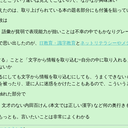
だとこういう違いは見えてこないので、なかなか興味深い
えたのは、取り上げられている本の題名部分にも付箋を貼って
枚は
、語彙が貧弱で表現能力が拙いことは不幸の中でもかなりグレ
で思い出したのが、
IT教育・識字教育
と
ネットリテラシーやメ
する」ことと「文字から情報を取り込む=自分の中に取り入れ
ないか
るにしても文字から情報を取り込むにしても、うまくできない
を被ったり、逆に人に迷惑をかけたこともあるので、こういう
触れた部分で
文才のない内田百けん (本文では正しい漢字) など何の奥行き
もっとも。言いたいことは非常によくわかる