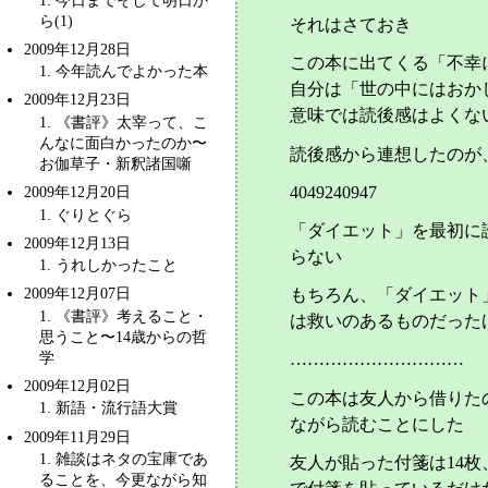
ら(1)
それはさておき
2009年12月28日
この本に出てくる「不幸
1
. 今年読んでよかった本
自分は「世の中にはおか
2009年12月23日
意味では読後感はよくな
1
. 《書評》太宰って、こ
んなに面白かったのか〜
読後感から連想したのが
お伽草子・新釈諸国噺
4049240947
2009年12月20日
1
. ぐりとぐら
「ダイエット」を最初に
2009年12月13日
らない
1
. うれしかったこと
2009年12月07日
もちろん、「ダイエット
1
. 《書評》考えること・
は救いのあるものだった
思うこと〜
14歳からの哲
学
…………………………
2009年12月02日
この本は友人から借りた
1
.
新語・流行語大賞
ながら読むことにした
2009年11月29日
1
. 雑談はネタの宝庫であ
友人が貼った付箋は14
ることを、今更ながら知