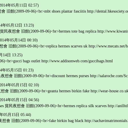
2014年05月11日 02:57)
旧館(2009-09-06)<br>mbt shoes plantar fasciitis http://dental.hkesociety.org/
14年05月12日 13:23)
lt 貧民夜想會 旧館(2009-09-06)<br>hermes tote bag replica http://www.kiwanisl
2014年05月14日 00:10)
 旧館(2009-09-06)<br>replica hermes scarves uk http://www.mecats.net/h
月14日 13:25)
>gucci bags outlet http://www.addisonweb.com/guccibags.html
14年05月15日 01:23)
想會 旧館(2009-09-06)<br>discount hermes purses http://salaroche.com/Scrip
(2014年05月15日 02:10)
會 旧館(2009-09-06)<br>geanta hermes birkin fake http://wear-house.co.uk/
(2014年05月15日 04:56)
ases 貧民夜想會 旧館(2009-09-06)<br>hermes replica silk scarves http://anilltd.
4年05月15日 05:44)
會 旧館(2009-09-06)<br>fake birkin bag black http://sachavimatrimonials.c