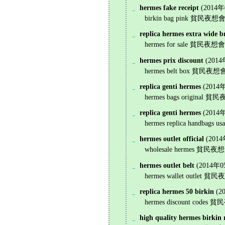
hermes fake receipt
(2014年
_
birkin bag pink 貧民夜想會 旧館(
replica hermes extra wide b
_
hermes for sale 貧民夜想會 旧館(2
hermes prix discount
(2014
_
hermes belt box 貧民夜想會 旧館
replica genti hermes
(2014
_
hermes bags original 貧民夜想
replica genti hermes
(2014
_
hermes replica handbags u
hermes outlet official
(2014
_
wholesale hermes 貧民夜想會 旧館
hermes outlet belt
(2014年0
_
hermes wallet outlet 貧民夜想
replica hermes 50 birkin
(2
_
hermes discount codes 貧民夜
high quality hermes birkin 
_