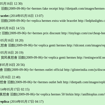
05月16日 12:30)
2009-09-06)<br>hermes fake receipt http://dietpath.com/images/hermes-f
racelet
(2014年05月16日 13:07)
009-09-06)<br>replica hermes extra wide bracelet http://ledpluslights.com
年05月16日 14:53)
(2009-09-06)<br>hermes prix discount http://tinylogo.com/css/cheap-her
年05月16日 18:20)
會 旧館(2009-09-06)<br>replica genti hermes http://tdconst.com/images/repl
年05月16日 20:19)
sa 貧民夜想會 旧館(2009-09-06)<br>replica genti hermes http://testingworld.net/
年05月16日 20:56)
(2009-09-06)<br>hermes outlet official http://glisterindia.com/js/discou
5月16日 22:40)
會 旧館(2009-09-06)<br>hermes outlet belt http://dietpath.com/images/replica
014年05月17日 02:15)
想會 旧館(2009-09-06)<br>replica hermes 50 birkin http://anilbioplus.com/im
replica
(2014年05月17日 04:17)